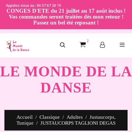
Appelez-nous au : 06 07 67 20 19
CONGES D'ETE du 21 juillet au 17 août inclus !
Vos commandes seront traitées dès mon retour !
Passez un bel été reposant !
2
LE MONDE DE LA
DANSE
Accueil
Classique
Adultes
Justaucorps,
Tunique
JUSTAUCORPS TAGLIONI DEGAS