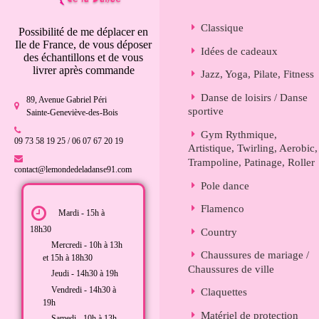
Classique
Possibilité de me déplacer en
Ile de France, de vous déposer
Idées de cadeaux
des échantillons et de vous
livrer après commande
Jazz, Yoga, Pilate, Fitness
Danse de loisirs / Danse
89, Avenue Gabriel Péri
sportive
Sainte-Geneviève-des-Bois
Gym Rythmique,
09 73 58 19 25 / 06 07 67 20 19
Artistique, Twirling, Aerobic,
Trampoline, Patinage, Roller
contact@lemondedeladanse91.com
Pole dance
Flamenco
Mardi - 15h à
18h30
Country
Mercredi - 10h à 13h
Chaussures de mariage /
et 15h à 18h30
Chaussures de ville
Jeudi - 14h30 à 19h
Vendredi - 14h30 à
Claquettes
19h
Matériel de protection
Samedi - 10h à 13h