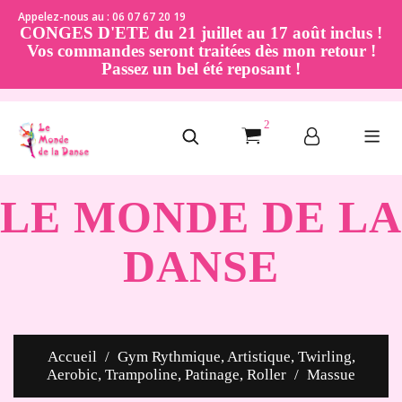
Appelez-nous au : 06 07 67 20 19
CONGES D'ETE du 21 juillet au 17 août inclus !
Vos commandes seront traitées dès mon retour !
Passez un bel été reposant !
2
LE MONDE DE LA
DANSE
Accueil
Gym Rythmique, Artistique, Twirling,
Aerobic, Trampoline, Patinage, Roller
Massue