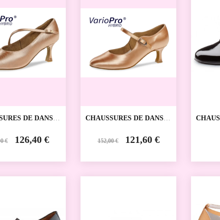
SURES DE DANSE
CHAUSSURES DE DANSE
CHAUS
VE 166-185-094
SPORTIVE 186-177-094
SPORTI
NT
DIAMANT
WERNE
126,40 €
121,60 €
0 €
152,00 €