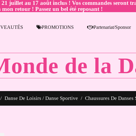
juillet au 17 août inclus ! Vos commandes seront tra
 mon retour ! Passez un bel été reposant !
VEAUTÉS
PROMOTIONS
Partenariat/Sponsor
Monde de la D
Danse De Loisirs / Danse Sportive
Chaussures De Danses 