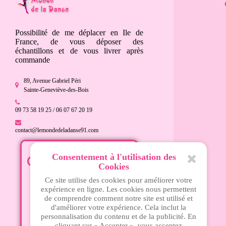
Possibilité de me déplacer en Ile de
France, de vous déposer des
échantillons et de vous livrer après
commande
89, Avenue Gabriel Péri
Sainte-Geneviève-des-Bois
09 73 58 19 25 / 06 07 67 20 19
contact@lemondedeladanse91.com
Consentement à l'utilisation des
Mardi - 15h à 18h30
Cookies
Mercredi - 10h à 13h et 15h à
Ce site utilise des cookies pour améliorer votre
18h30
expérience en ligne. Les cookies nous permettent
Jeudi - 14h30 à 19h
de comprendre comment notre site est utilisé et
Vendredi - 14h30 à 19h
d'améliorer votre expérience. Cela inclut la
personnalisation du contenu et de la publicité. En
Samedi - 10h à 13h et 15h à
cliquant sur « Accepter », vous acceptez