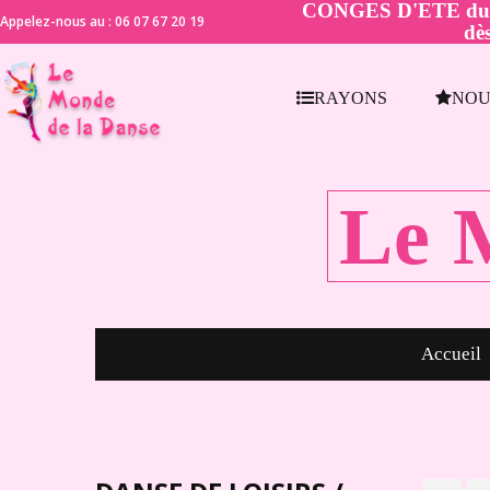
CONGES D'ETE du 21 
Appelez-nous au : 06 07 67 20 19
dès
RAYONS
NOU
Le 
Accueil