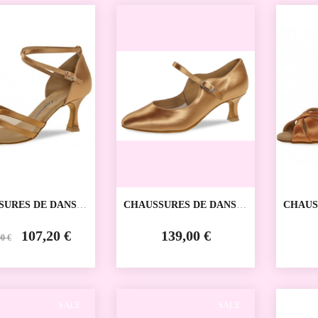
SALE
SURES DE DANSE
CHAUSSURES DE DANSE
CHAUS
VE 035-087-087
SPORTIVE 050-106-087
SPORTI
NT
DIAMANT
DIAMA
107,20 €
139,00 €
0 €
SALE
SALE