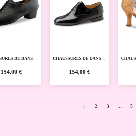
SURES DE DANSE
CHAUSSURES DE DANSE
CHAUS
VE 28019
SPORTIVE 28040
SPORT
R KERN
WERNER KERN
KERN
154,00 €
154,00 €
1
2
3
…
5