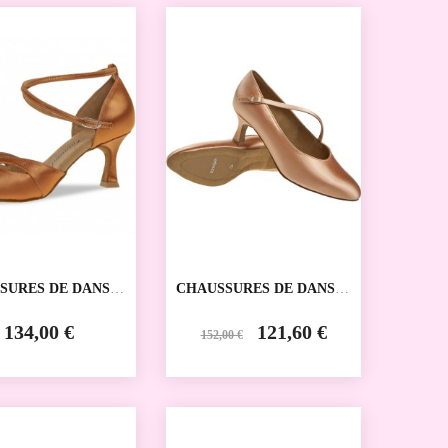
SALE
SURES DE DANSE
CHAUSSURES DE DANSE
VE 141-077-379
SPORTIVE 166-178-094
NT
DIAMANT
134,00 €
121,60 €
152,00 €