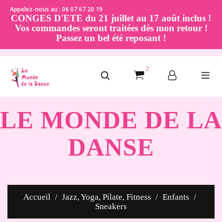
Appelez-nous au : 06 07 67 20 19
CONGES D'ETE du 21 juillet au 17 août inclus !
Vos commandes seront traitées dès mon retour !
Passez un bel été reposant !
2
LE MONDE DE LA
DANSE
Accueil
Jazz, Yoga, Pilate, Fitness
Enfants
Sneakers