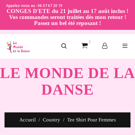
Appelez-nous au : 06 07 67 20 19
CONGES D'ETE du 21 juillet au 17 août inclus !
Vos commandes seront traitées dès mon retour !
Passez un bel été reposant !
2
LE MONDE DE LA
DANSE
Accueil
Country
Tee Shirt Pour Femmes