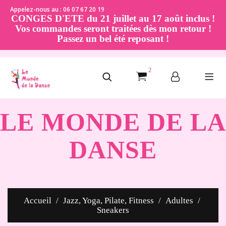
Appelez-nous au : 06 07 67 20 19
CONGES D'ETE du 21 juillet au 17 août inclus !
Vos commandes seront traitées dès mon retour !
Passez un bel été reposant !
2
LE MONDE DE LA
DANSE
Accueil
Jazz, Yoga, Pilate, Fitness
Adultes
Sneakers