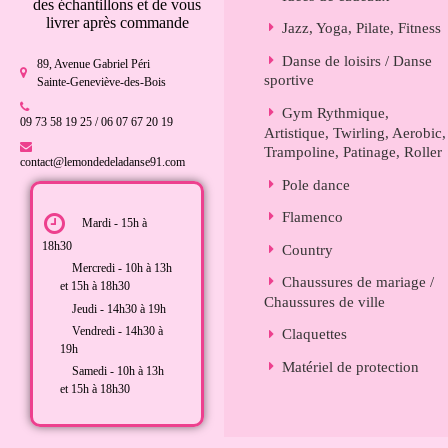
des échantillons et de vous
livrer après commande
Jazz, Yoga, Pilate, Fitness
Danse de loisirs / Danse
89, Avenue Gabriel Péri
sportive
Sainte-Geneviève-des-Bois
Gym Rythmique,
09 73 58 19 25 / 06 07 67 20 19
Artistique, Twirling, Aerobic,
Trampoline, Patinage, Roller
contact@lemondedeladanse91.com
Pole dance
Flamenco
Mardi - 15h à
18h30
Country
Mercredi - 10h à 13h
Chaussures de mariage /
et 15h à 18h30
Chaussures de ville
Jeudi - 14h30 à 19h
Vendredi - 14h30 à
Claquettes
19h
Matériel de protection
Samedi - 10h à 13h
et 15h à 18h30