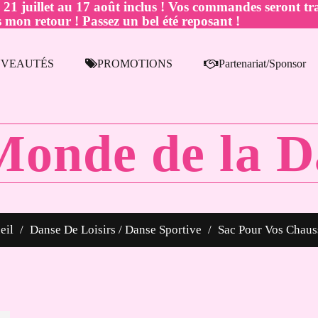
juillet au 17 août inclus ! Vos commandes seront tra
 mon retour ! Passez un bel été reposant !
VEAUTÉS
PROMOTIONS
Partenariat/Sponsor
Monde de la D
eil
Danse De Loisirs / Danse Sportive
Sac Pour Vos Chaus