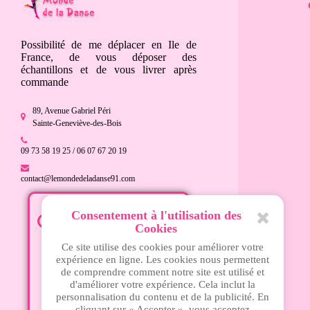
Possibilité de me déplacer en Ile de
France, de vous déposer des
échantillons et de vous livrer après
commande
89, Avenue Gabriel Péri
Sainte-Geneviève-des-Bois
09 73 58 19 25 / 06 07 67 20 19
contact@lemondedeladanse91.com
Consentement à l'utilisation des
Mardi - 15h à 18h30
Cookies
Mercredi - 10h à 13h et 15h à
Ce site utilise des cookies pour améliorer votre
18h30
expérience en ligne. Les cookies nous permettent
Jeudi - 14h30 à 19h
de comprendre comment notre site est utilisé et
Vendredi - 14h30 à 19h
d'améliorer votre expérience. Cela inclut la
personnalisation du contenu et de la publicité. En
Samedi - 10h à 13h et 15h à
cliquant sur « Accepter », vous acceptez