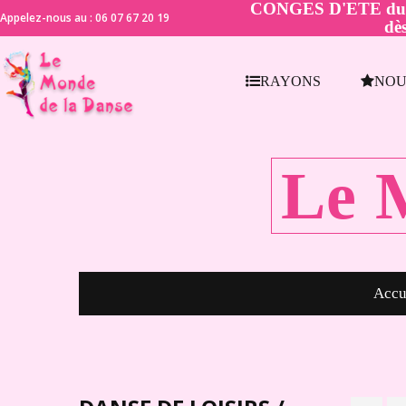
CONGES D'ETE du 21 
Appelez-nous au : 06 07 67 20 19
dès
RAYONS
NOU
Le 
Accu