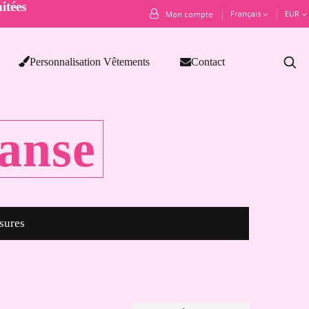
itées
Français
EUR
Mon compte
Personnalisation Vêtements
Contact
anse
sures