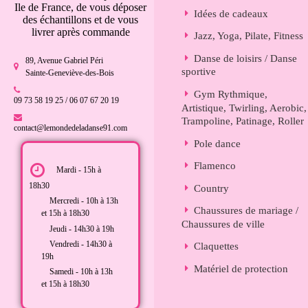
Ile de France, de vous déposer
Idées de cadeaux
des échantillons et de vous
livrer après commande
Jazz, Yoga, Pilate, Fitness
Danse de loisirs / Danse
89, Avenue Gabriel Péri
sportive
Sainte-Geneviève-des-Bois
Gym Rythmique,
09 73 58 19 25 / 06 07 67 20 19
Artistique, Twirling, Aerobic,
Trampoline, Patinage, Roller
contact@lemondedeladanse91.com
Pole dance
Flamenco
Mardi - 15h à
18h30
Country
Mercredi - 10h à 13h
Chaussures de mariage /
et 15h à 18h30
Chaussures de ville
Jeudi - 14h30 à 19h
Vendredi - 14h30 à
Claquettes
19h
Matériel de protection
Samedi - 10h à 13h
et 15h à 18h30