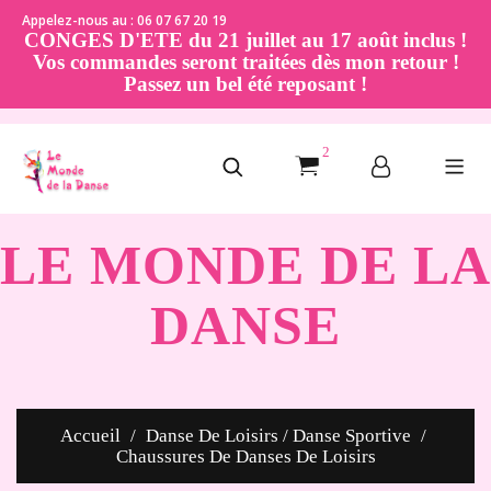
Appelez-nous au : 06 07 67 20 19
CONGES D'ETE du 21 juillet au 17 août inclus !
Vos commandes seront traitées dès mon retour !
Passez un bel été reposant !
2
LE MONDE DE LA
DANSE
Accueil
Danse De Loisirs / Danse Sportive
Chaussures De Danses De Loisirs