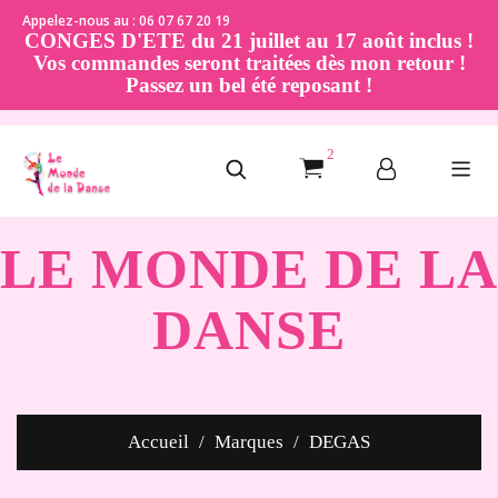
Appelez-nous au : 06 07 67 20 19
CONGES D'ETE du 21 juillet au 17 août inclus !
Vos commandes seront traitées dès mon retour !
Passez un bel été reposant !
2
LE MONDE DE LA
DANSE
Accueil
Marques
DEGAS