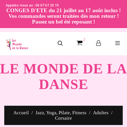
Appelez-nous au : 06 07 67 20 19
CONGES D'ETE du 21 juillet au 17 août inclus !
Vos commandes seront traitées dès mon retour !
Passez un bel été reposant !
2
LE MONDE DE LA
DANSE
Accueil
Jazz, Yoga, Pilate, Fitness
Adultes
Corsaire