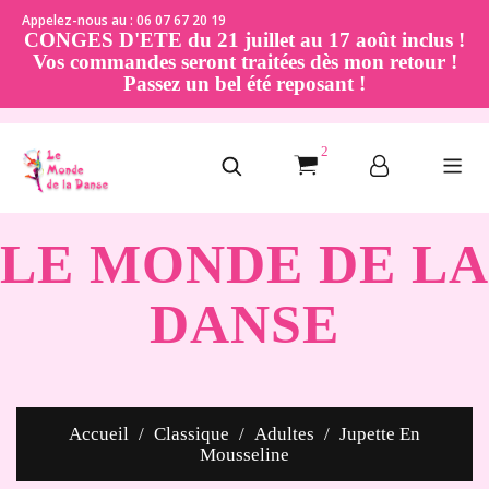
Appelez-nous au : 06 07 67 20 19
CONGES D'ETE du 21 juillet au 17 août inclus !
Vos commandes seront traitées dès mon retour !
Passez un bel été reposant !
2
LE MONDE DE LA
DANSE
Accueil
Classique
Adultes
Jupette En
Mousseline