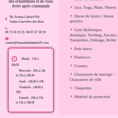
des échantillons et de vous
livrer après commande
Jazz, Yoga, Pilate, Fitness
Danse de loisirs / Danse
89, Avenue Gabriel Péri
sportive
Sainte-Geneviève-des-Bois
Gym Rythmique,
09 73 58 19 25 / 06 07 67 20 19
Artistique, Twirling, Aerobic,
Trampoline, Patinage, Roller
contact@lemondedeladanse91.com
Pole dance
Flamenco
Mardi - 15h à
18h30
Country
Mercredi - 10h à 13h
Chaussures de mariage /
et 15h à 18h30
Chaussures de ville
Jeudi - 14h30 à 19h
Vendredi - 14h30 à
Claquettes
19h
Matériel de protection
Samedi - 10h à 13h
et 15h à 18h30