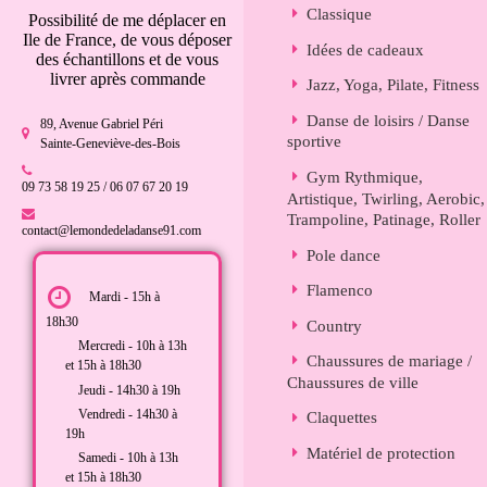
Classique
Possibilité de me déplacer en
Ile de France, de vous déposer
Idées de cadeaux
des échantillons et de vous
livrer après commande
Jazz, Yoga, Pilate, Fitness
Danse de loisirs / Danse
89, Avenue Gabriel Péri
sportive
Sainte-Geneviève-des-Bois
Gym Rythmique,
09 73 58 19 25 / 06 07 67 20 19
Artistique, Twirling, Aerobic,
Trampoline, Patinage, Roller
contact@lemondedeladanse91.com
Pole dance
Flamenco
Mardi - 15h à
18h30
Country
Mercredi - 10h à 13h
Chaussures de mariage /
et 15h à 18h30
Chaussures de ville
Jeudi - 14h30 à 19h
Vendredi - 14h30 à
Claquettes
19h
Matériel de protection
Samedi - 10h à 13h
et 15h à 18h30