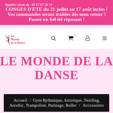
Appelez-nous au : 06 07 67 20 19
CONGES D'ETE du 21 juillet au 17 août inclus !
Vos commandes seront traitées dès mon retour !
Passez un bel été reposant !
2
LE MONDE DE LA
DANSE
Accueil
Gym Rythmique, Artistique, Twirling,
Aerobic, Trampoline, Patinage, Roller
Accessoires