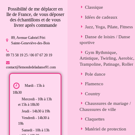
Classique
Possibilité de me déplacer en
Ile de France, de vous déposer
Idées de cadeaux
des échantillons et de vous
livrer après commande
Jazz, Yoga, Pilate, Fitness
Danse de loisirs / Danse
89, Avenue Gabriel Péri
sportive
Sainte-Geneviève-des-Bois
Gym Rythmique,
09 73 58 19 25 / 06 07 67 20 19
Artistique, Twirling, Aerobic,
Trampoline, Patinage, Roller
contact@lemondedeladanse91.com
Pole dance
Flamenco
Mardi - 15h à
18h30
Country
Mercredi - 10h à 13h
Chaussures de mariage /
et 15h à 18h30
Chaussures de ville
Jeudi - 14h30 à 19h
Vendredi - 14h30 à
Claquettes
19h
Matériel de protection
Samedi - 10h à 13h