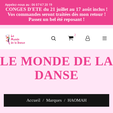
Appelez-nous au : 06 07 67 20 19
CONGES D'ETE du 21 juillet au 17 août inclus !
Vos commandes seront traitées dès mon retour !
Passez un bel été reposant !
2
LE MONDE DE LA
DANSE
Accueil
Marques
HAOMAH