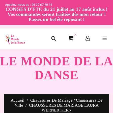
Appelez-nous au : 06 07 67 20 19
CONGES D'ETE du 21 juillet au 17 août inclus !
Vos commandes seront traitées dès mon retour !
Passez un bel été reposant !
2
LE MONDE DE LA
DANSE
Accueil
Chaussures De Mariage / Chaussures De
Ville
CHAUSSURES DE MARIAGE LAURA
WERNER KERN