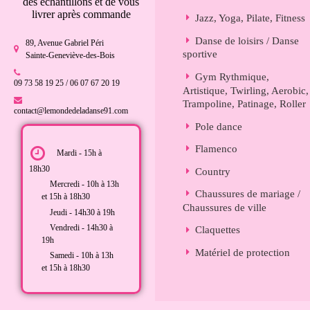
des échantillons et de vous
livrer après commande
Jazz, Yoga, Pilate, Fitness
Danse de loisirs / Danse
89, Avenue Gabriel Péri
sportive
Sainte-Geneviève-des-Bois
Gym Rythmique,
09 73 58 19 25 / 06 07 67 20 19
Artistique, Twirling, Aerobic,
Trampoline, Patinage, Roller
contact@lemondedeladanse91.com
Pole dance
Flamenco
Mardi - 15h à
18h30
Country
Mercredi - 10h à 13h
Chaussures de mariage /
et 15h à 18h30
Chaussures de ville
Jeudi - 14h30 à 19h
Vendredi - 14h30 à
Claquettes
19h
Matériel de protection
Samedi - 10h à 13h
et 15h à 18h30