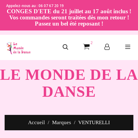
Appelez-nous au : 06 07 67 20 19
CONGES D'ETE du 21 juillet au 17 août inclus !
Vos commandes seront traitées dès mon retour !
Passez un bel été reposant !
2
LE MONDE DE LA
DANSE
Accueil
Marques
VENTURELLI