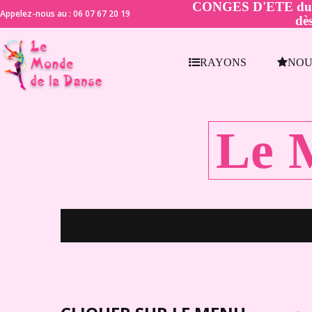
CONGES D'ETE du 21 
Appelez-nous au : 06 07 67 20 19
dès
RAYONS
NOU
Le 