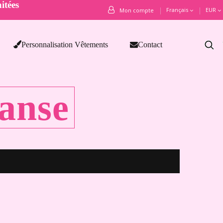
itées
Français
EUR
Mon compte
Personnalisation Vêtements
Contact
anse