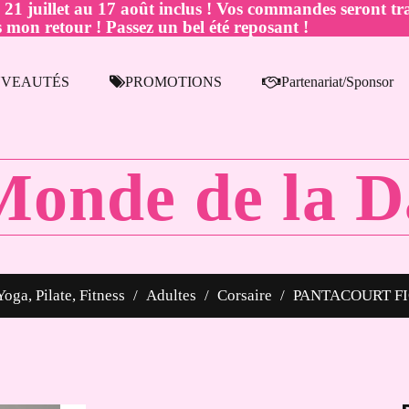
juillet au 17 août inclus ! Vos commandes seront tra
 mon retour ! Passez un bel été reposant !
VEAUTÉS
PROMOTIONS
Partenariat/Sponsor
Monde de la D
Yoga, Pilate, Fitness
Adultes
Corsaire
PANTACOURT F