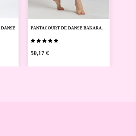
 DANSE
PANTACOURT DE DANSE BAKARA
CORSA
TEMPS DANSE
50,17 €
30,10