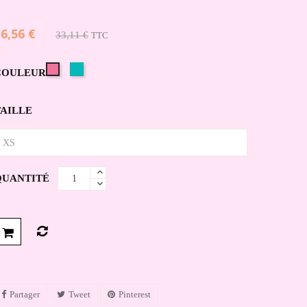
6,56 €
33,11 €
TTC
Turquoise
Rose
COULEUR
soutenu
TAILLE
QUANTITÉ
Partager
Tweet
Pinterest