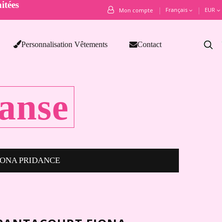
itées
Français
EUR
Mon compte
Personnalisation Vêtements
Contact
anse
IONA PRIDANCE