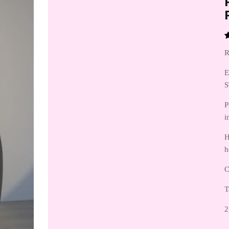
R
E
S
P
i
H
h
C
T
2