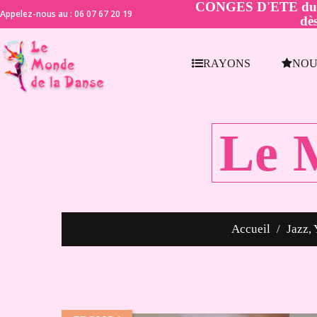
CONGES D'ETE du 21 
Appelez-nous au : 06 07 67 20 19
dès
RAYONS
NOU
Le 
Accueil
Jazz, 