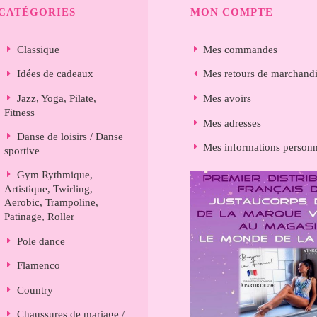
CATÉGORIES
MON COMPTE
Classique
Mes commandes
Idées de cadeaux
Mes retours de marchand
Jazz, Yoga, Pilate,
Mes avoirs
Fitness
Mes adresses
Danse de loisirs / Danse
Mes informations personn
sportive
Gym Rythmique,
Artistique, Twirling,
Aerobic, Trampoline,
Patinage, Roller
Pole dance
Flamenco
Country
Chaussures de mariage /