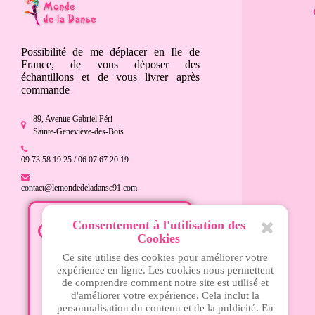
Possibilité de me déplacer en Ile de
France, de vous déposer des
échantillons et de vous livrer après
commande
89, Avenue Gabriel Péri
Sainte-Geneviève-des-Bois
09 73 58 19 25 / 06 07 67 20 19
contact@lemondedeladanse91.com
Consentement à l'utilisation des
Mardi - 15h à 18h30
Cookies
Mercredi - 10h à 13h et 15h à
Ce site utilise des cookies pour améliorer votre
18h30
expérience en ligne. Les cookies nous permettent
Jeudi - 14h30 à 19h
de comprendre comment notre site est utilisé et
Vendredi - 14h30 à 19h
d'améliorer votre expérience. Cela inclut la
personnalisation du contenu et de la publicité. En
Samedi - 10h à 13h et 15h à