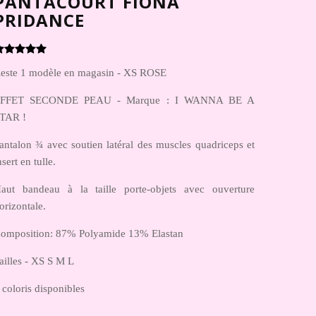
PANTACOURT FIONA
PRIDANCE
este 1 modèle en magasin - XS ROSE
FFET SECONDE PEAU - Marque : I WANNA BE A
TAR !
antalon ¾ avec soutien latéral des muscles quadriceps et
nsert en tulle.
aut bandeau à la taille porte-objets avec ouverture
orizontale.
omposition:
87% Polyamide 13% Elastan
ailles - XS S M L
 coloris disponibles