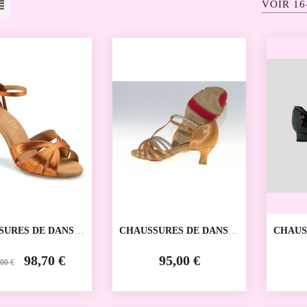
VOIR 16
SALE
SURES DE DANSE
CHAUSSURES DE DANSE
CHAUS
IVE AURA
SPORTIVE ENFANT
SPORT
OS
RD2002 REAL DANCE
RD401
98,70 €
95,00 €
00 €