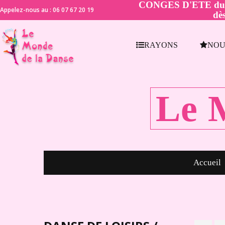
CONGES D'ETE du 21 
Appelez-nous au : 06 07 67 20 19
dès
RAYONS
NOU
Le 
Accueil