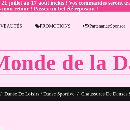
juillet au 17 août inclus ! Vos commandes seront tra
 mon retour ! Passez un bel été reposant !
VEAUTÉS
PROMOTIONS
Partenariat/Sponsor
Monde de la D
Danse De Loisirs / Danse Sportive
Chaussures De Danses 