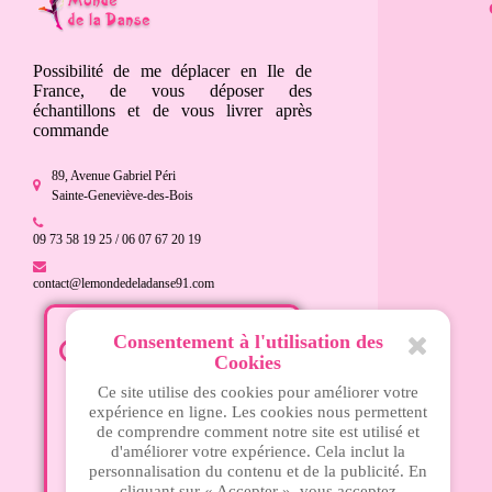
Possibilité de me déplacer en Ile de
France, de vous déposer des
échantillons et de vous livrer après
commande
89, Avenue Gabriel Péri
Sainte-Geneviève-des-Bois
09 73 58 19 25 / 06 07 67 20 19
contact@lemondedeladanse91.com
Consentement à l'utilisation des
Mardi - 15h à 18h30
Cookies
Mercredi - 10h à 13h et 15h à
Ce site utilise des cookies pour améliorer votre
18h30
expérience en ligne. Les cookies nous permettent
Jeudi - 14h30 à 19h
de comprendre comment notre site est utilisé et
Vendredi - 14h30 à 19h
d'améliorer votre expérience. Cela inclut la
personnalisation du contenu et de la publicité. En
Samedi - 10h à 13h et 15h à
cliquant sur « Accepter », vous acceptez