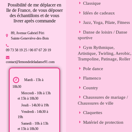
Classique
Possibilité de me déplacer en
Ile de France, de vous déposer
Idées de cadeaux
des échantillons et de vous
livrer après commande
Jazz, Yoga, Pilate, Fitness
Danse de loisirs / Danse
89, Avenue Gabriel Péri
sportive
Sainte-Geneviève-des-Bois
Gym Rythmique,
09 73 58 19 25 / 06 07 67 20 19
Artistique, Twirling, Aerobic,
Trampoline, Patinage, Roller
contact@lemondedeladanse91.com
Pole dance
Flamenco
Mardi - 15h à
18h30
Country
Mercredi - 10h à 13h
Chaussures de mariage /
et 15h à 18h30
Chaussures de ville
Jeudi - 14h30 à 19h
Vendredi - 14h30 à
Claquettes
19h
Matériel de protection
Samedi - 10h à 13h
et 15h à 18h30