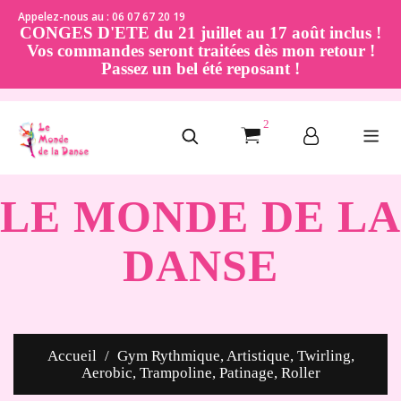
Appelez-nous au : 06 07 67 20 19
CONGES D'ETE du 21 juillet au 17 août inclus !
Vos commandes seront traitées dès mon retour !
Passez un bel été reposant !
2
LE MONDE DE LA
DANSE
Accueil
Gym Rythmique, Artistique, Twirling,
Aerobic, Trampoline, Patinage, Roller