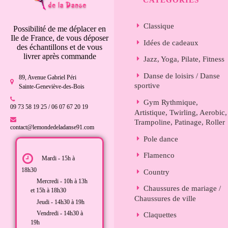
CATÉGORIES
Classique
Possibilité de me déplacer en
Ile de France, de vous déposer
Idées de cadeaux
des échantillons et de vous
livrer après commande
Jazz, Yoga, Pilate, Fitness
Danse de loisirs / Danse
89, Avenue Gabriel Péri
sportive
Sainte-Geneviève-des-Bois
Gym Rythmique,
09 73 58 19 25 / 06 07 67 20 19
Artistique, Twirling, Aerobic,
Trampoline, Patinage, Roller
contact@lemondedeladanse91.com
Pole dance
Flamenco
Mardi - 15h à
18h30
Country
Mercredi - 10h à 13h
Chaussures de mariage /
et 15h à 18h30
Chaussures de ville
Jeudi - 14h30 à 19h
Vendredi - 14h30 à
Claquettes
19h