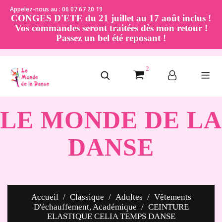
Appelez-nous au : 06 07 67 20 19
CONGES D'ETE du 21 juillet au 17 août inclus !
Vos commandes seront traitées dès mon retour !
Passez un bel été reposant !
2
LE MONDE DE LA
DANSE
Accueil
Classique
Adultes
Vêtements
D'échauffement, Académique
CEINTURE
ELASTIQUE CELIA TEMPS DANSE