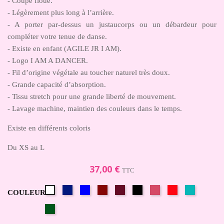
- Coupe floue.
- Légèrement plus long à l’arrière.
- A porter par-dessus un justaucorps ou un débardeur pour
compléter votre tenue de danse.
- Existe en enfant (AGILE JR I AM).
- Logo I AM A DANCER.
- Fil d’origine végétale au toucher naturel très doux.
- Grande capacité d’absorption.
- Tissu stretch pour une grande liberté de mouvement.
- Lavage machine, maintien des couleurs dans le temps.
Existe en différents coloris
Du XS au L
37,00 €
TTC
Bleu
Bleu
Bordeaux/Ruby/Acero
Cerise/Plum
Noir
Petunia/Ghirlanda
Rouge/Arizona
Turquoise
Blanc
COULEUR
marine/Indigo
roi
Vert
bouteille