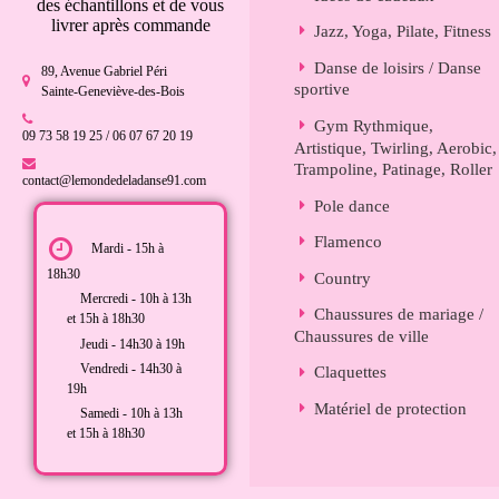
des échantillons et de vous
livrer après commande
Jazz, Yoga, Pilate, Fitness
Danse de loisirs / Danse
89, Avenue Gabriel Péri
sportive
Sainte-Geneviève-des-Bois
Gym Rythmique,
09 73 58 19 25 / 06 07 67 20 19
Artistique, Twirling, Aerobic,
Trampoline, Patinage, Roller
contact@lemondedeladanse91.com
Pole dance
Flamenco
Mardi - 15h à
18h30
Country
Mercredi - 10h à 13h
Chaussures de mariage /
et 15h à 18h30
Chaussures de ville
Jeudi - 14h30 à 19h
Vendredi - 14h30 à
Claquettes
19h
Matériel de protection
Samedi - 10h à 13h
et 15h à 18h30