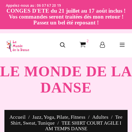
Appelez-nous au : 06 07 67 20 19
CONGES D'ETE du 21 juillet au 17 août inclus !
Vos commandes seront traitées dès mon retour !
Passez un bel été reposant !
2
LE MONDE DE LA
DANSE
Accueil
Jazz, Yoga, Pilate, Fitness
Adultes
Tee
Shirt, Sweat, Tunique
TEE SHIRT COURT AGILE I
AM TEMPS DANSE