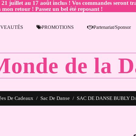
juillet au 17 août inclus ! Vos commandes seront tra
 mon retour ! Passez un bel été reposant !
VEAUTÉS
PROMOTIONS
Partenariat/Sponsor
Monde de la D
ées De Cadeaux
Sac De Danse
SAC DE DANSE BUBLY D