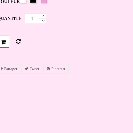
COULEUR
Pale/Rosa
Confetto
QUANTITÉ
Partager
Tweet
Pinterest