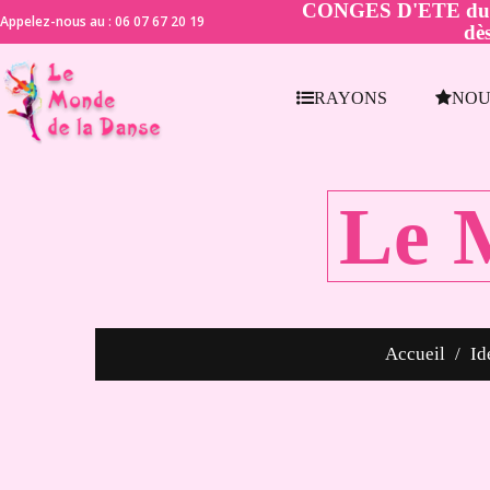
CONGES D'ETE du 21 
Appelez-nous au : 06 07 67 20 19
dès
RAYONS
NOU
Le 
Accueil
Id