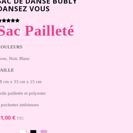
SAC DE DANSE BUBLY
DANSEZ VOUS
Sac Pailleté
COULEURS
ose, Noir, Blanc
TAILLE
8 cm x 33 cm x 15 cm
oile pailletée et polyester
 pochettes intérieures
1,00 €
TTC
Blanc
Rose
Noir