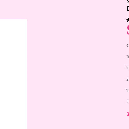
R
2
T
2
3