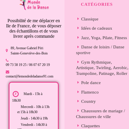
CATÉGORIES
Classique
Possibilité de me déplacer en
Ile de France, de vous déposer
Idées de cadeaux
des échantillons et de vous
livrer après commande
Jazz, Yoga, Pilate, Fitness
Danse de loisirs / Danse
89, Avenue Gabriel Péri
sportive
Sainte-Geneviève-des-Bois
Gym Rythmique,
09 73 58 19 25 / 06 07 67 20 19
Artistique, Twirling, Aerobic,
Trampoline, Patinage, Roller
contact@lemondedeladanse91.com
Pole dance
Flamenco
Mardi - 15h à
18h30
Country
Mercredi - 10h à 13h
Chaussures de mariage /
et 15h à 18h30
Chaussures de ville
Jeudi - 14h30 à 19h
Vendredi - 14h30 à
Claquettes