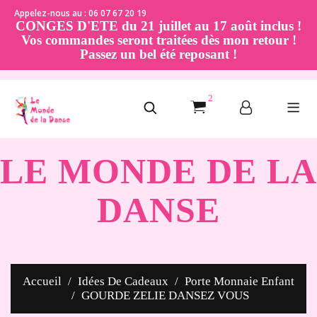
Appelez-nous au : 06 07 67 20 19
CONGES D'ETE du 21 juillet au 17 août inclus !
Vos commandes seront traitées dès mon retour !
Passez un bel été reposant !
2
LE MONDE DE LA
DANSE
Accueil
Idées De Cadeaux
Porte Monnaie Enfant
GOURDE ZELIE DANSEZ VOUS