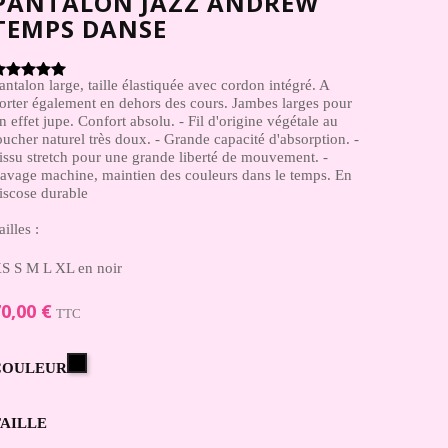
PANTALON JAZZ ANDREW
TEMPS DANSE
antalon large, taille élastiquée avec cordon intégré. A
orter également en dehors des cours. Jambes larges pour
n effet jupe. Confort absolu. - Fil d'origine végétale au
oucher naturel très doux. - Grande capacité d'absorption. -
issu stretch pour une grande liberté de mouvement. -
avage machine, maintien des couleurs dans le temps. En
iscose durable
ailles :
S S M L XL en noir
0,00 €
TTC
Noir
COULEUR
TAILLE