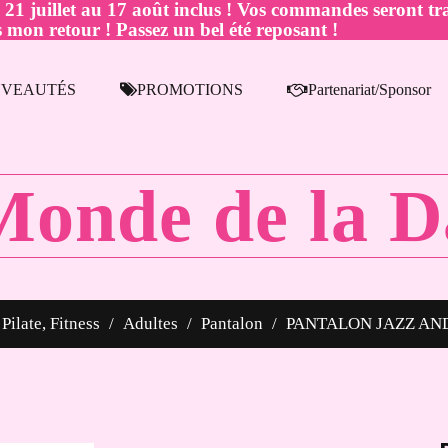
juillet au 17 août inclus ! Vos commandes seront tra
 mon retour ! Passez un bel été reposant !
VEAUTÉS
PROMOTIONS
Partenariat/Sponsor
Monde de la D
Pilate, Fitness
Adultes
Pantalon
PANTALON JAZZ AN