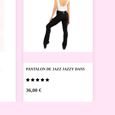
PANTALON DE JAZZ JAZZY DANSEZ
PANTA
VOUS
DANSE
36,00 €
39,00