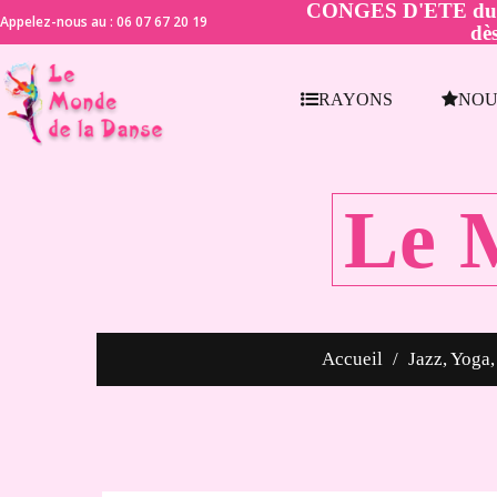
CONGES D'ETE du 21 
Appelez-nous au : 06 07 67 20 19
dès
RAYONS
NOU
Le 
Accueil
Jazz, Yoga, 