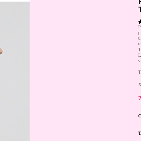
P
p
u
t
T
L
v
T
X
7