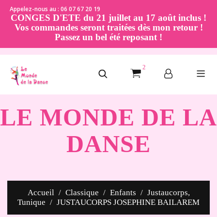
Appelez-nous au : 06 07 67 20 19
CONGES D'ETE du 21 juillet au 17 août inclus !
Vos commandes seront traitées dès mon retour !
Passez un bel été reposant !
2
LE MONDE DE LA
DANSE
Accueil
Classique
Enfants
Justaucorps,
Tunique
JUSTAUCORPS JOSEPHINE BAILAREM