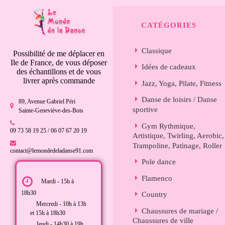
CATÉGORIES
Classique
Possibilité de me déplacer en
Ile de France, de vous déposer
Idées de cadeaux
des échantillons et de vous
livrer après commande
Jazz, Yoga, Pilate, Fitness
Danse de loisirs / Danse
89, Avenue Gabriel Péri
sportive
Sainte-Geneviève-des-Bois
Gym Rythmique,
09 73 58 19 25 / 06 07 67 20 19
Artistique, Twirling, Aerobic,
Trampoline, Patinage, Roller
contact@lemondedeladanse91.com
Pole dance
Flamenco
Mardi - 15h à
18h30
Country
Mercredi - 10h à 13h
Chaussures de mariage /
et 15h à 18h30
Chaussures de ville
Jeudi - 14h30 à 19h