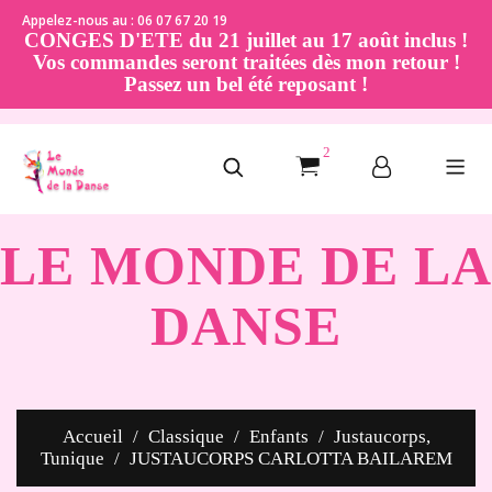
Appelez-nous au : 06 07 67 20 19
CONGES D'ETE du 21 juillet au 17 août inclus !
Vos commandes seront traitées dès mon retour !
Passez un bel été reposant !
2
LE MONDE DE LA
DANSE
Accueil
Classique
Enfants
Justaucorps,
Tunique
JUSTAUCORPS CARLOTTA BAILAREM