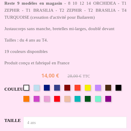
Reste 9 modèles en magasin
- 8 10 12 14 ORCHIDEA - T1
ZEPHIR - T1 BRASILIA - T2 ZEPHIR - T2 BRASILIA - T4
TURQUOISE (cessation d'activité pour Bailarem)
Justaucorps sans manche, bretelles mi-larges, doublé devant
Tailles : du 4 ans au T4.
19 couleurs disponibles
Produit conçu et fabriqué en France
14,00 €
28,00 €
TTC
Bleu
Bleu
Bleu
Bordeaux/Ruby/Acero
Brasilia/Kyr
Jaune
Lilas/Lavande
Marron
Noir
Blanc
COULEUR
Ciel/Angel
marine/Indigo
soutenu
pêche
blue/Fata
Orange
Parme/Orchidea
Rose
Rouge/Arizona
Saumon
Turquoise
Vert
Vert
Violet/Pens
Pale/Rosa
bouteille
d'eau
Confetto
TAILLE