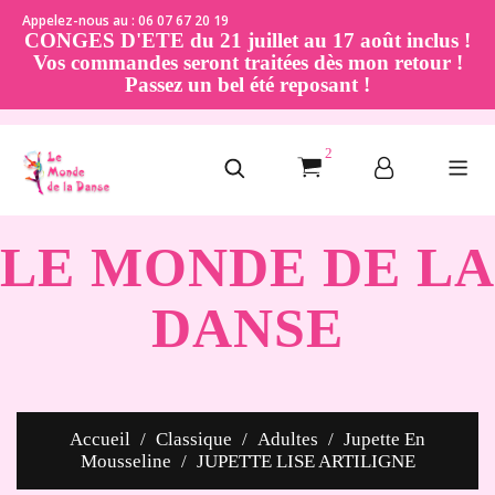
Appelez-nous au : 06 07 67 20 19
CONGES D'ETE du 21 juillet au 17 août inclus !
Vos commandes seront traitées dès mon retour !
Passez un bel été reposant !
2
LE MONDE DE LA
DANSE
Accueil
Classique
Adultes
Jupette En
Mousseline
JUPETTE LISE ARTILIGNE