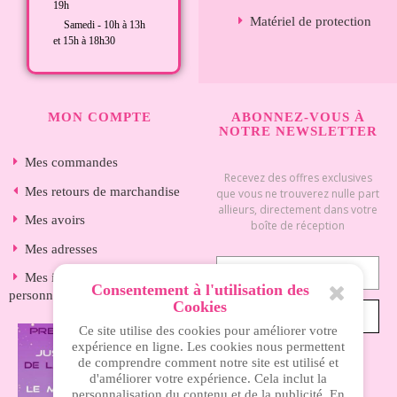
19h
Matériel de protection
Samedi - 10h à 13h
et 15h à 18h30
MON COMPTE
ABONNEZ-VOUS À
NOTRE NEWSLETTER
Mes commandes
Recevez des offres exclusives
Mes retours de marchandise
que vous ne trouverez nulle part
allieurs, directement dans votre
Mes avoirs
boîte de réception
Mes adresses
Mes informations
Consentement à l'utilisation des
personnelles
Cookies
S’ABONNER
Ce site utilise des cookies pour améliorer votre
expérience en ligne. Les cookies nous permettent
de comprendre comment notre site est utilisé et
d'améliorer votre expérience. Cela inclut la
INFORMATIONS
personnalisation du contenu et de la publicité. En