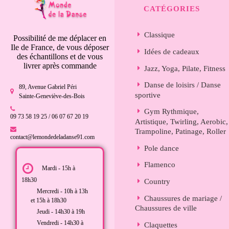
CATÉGORIES
Classique
Possibilité de me déplacer en
Ile de France, de vous déposer
Idées de cadeaux
des échantillons et de vous
livrer après commande
Jazz, Yoga, Pilate, Fitness
Danse de loisirs / Danse
89, Avenue Gabriel Péri
sportive
Sainte-Geneviève-des-Bois
Gym Rythmique,
09 73 58 19 25 / 06 07 67 20 19
Artistique, Twirling, Aerobic,
Trampoline, Patinage, Roller
contact@lemondedeladanse91.com
Pole dance
Flamenco
Mardi - 15h à
18h30
Country
Mercredi - 10h à 13h
Chaussures de mariage /
et 15h à 18h30
Chaussures de ville
Jeudi - 14h30 à 19h
Vendredi - 14h30 à
Claquettes