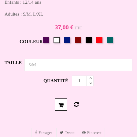
Enfants : 12/14 ans
Adultes : S/M, L/XL
37,00 €
TTC
Aubergine/Viola
Bleu
Bordeaux/Ruby/Acero
Noir
Rouge/Arizona
Topic
Blanc
COULEUR
marine/Indigo
green/Luxury
TAILLE
QUANTITÉ
Partager
Tweet
Pinterest