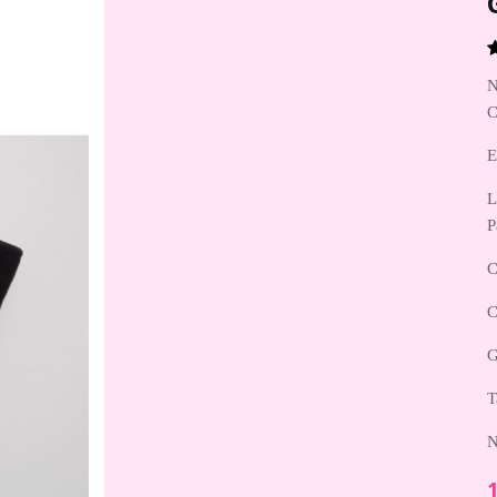
N
C
E
L
P
C
C
G
T
N
1