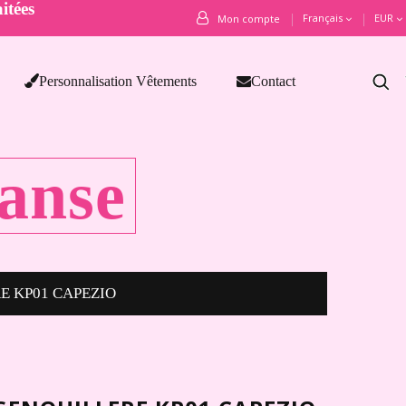
itées
Français
EUR
Mon compte
Personnalisation Vêtements
Contact
anse
E KP01 CAPEZIO