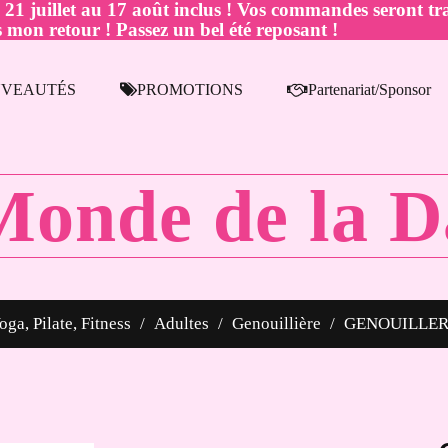
juillet au 17 août inclus ! Vos commandes seront tra
 mon retour ! Passez un bel été reposant !
VEAUTÉS
PROMOTIONS
Partenariat/Sponsor
Monde de la D
oga, Pilate, Fitness
Adultes
Genouillière
GENOUILLER