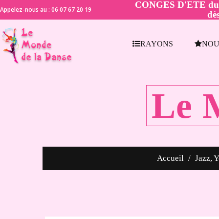
CONGES D'ETE du 21 
Appelez-nous au : 06 07 67 20 19
dès
RAYONS
NOU
Le 
Accueil
Jazz, Y