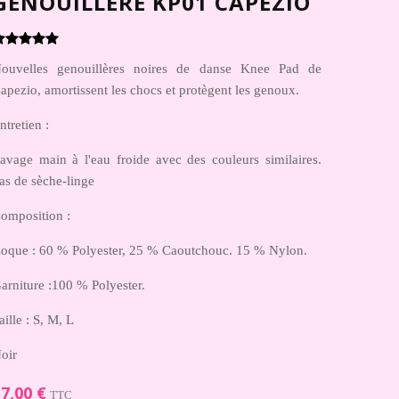
GENOUILLERE KP01 CAPEZIO
ouvelles genouillères noires de danse Knee Pad de
apezio, amortissent les chocs et protègent les genoux.
ntretien :
avage main à l'eau froide avec des couleurs similaires.
as de sèche-linge
omposition
:
oque : 60 % Polyester, 25 % Caoutchouc. 15 % Nylon.
arniture :100 % Polyester.
aille : S, M, L
oir
7,00 €
TTC