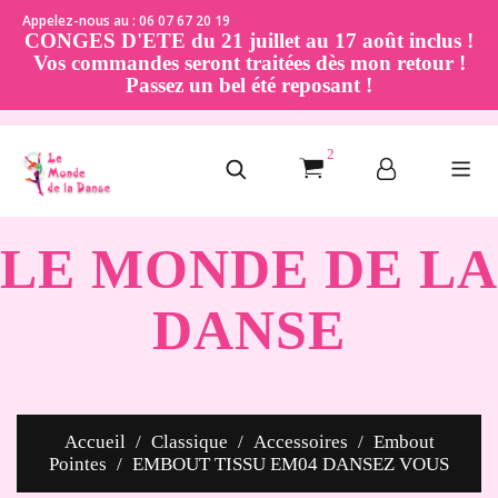
Appelez-nous au : 06 07 67 20 19
CONGES D'ETE du 21 juillet au 17 août inclus !
Vos commandes seront traitées dès mon retour !
Passez un bel été reposant !
2
LE MONDE DE LA
DANSE
Accueil
Classique
Accessoires
Embout
Pointes
EMBOUT TISSU EM04 DANSEZ VOUS