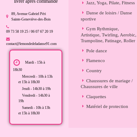
livrer après commande
Jazz, Yoga, Pilate, Fitness
Danse de loisirs / Danse
89, Avenue Gabriel Péri
sportive
Sainte-Geneviève-des-Bois
Gym Rythmique,
09 73 58 19 25 / 06 07 67 20 19
Artistique, Twirling, Aerobic,
Trampoline, Patinage, Roller
contact@lemondedeladanse91.com
Pole dance
Flamenco
Mardi - 15h à
18h30
Country
Mercredi - 10h à 13h
Chaussures de mariage /
et 15h à 18h30
Chaussures de ville
Jeudi - 14h30 à 19h
Vendredi - 14h30 à
Claquettes
19h
Matériel de protection
Samedi - 10h à 13h
et 15h à 18h30