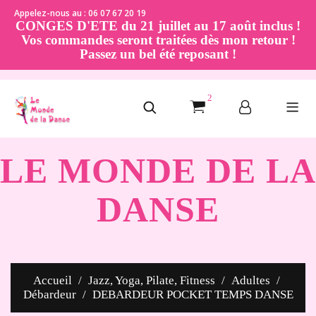
Appelez-nous au : 06 07 67 20 19
CONGES D'ETE du 21 juillet au 17 août inclus !
Vos commandes seront traitées dès mon retour !
Passez un bel été reposant !
2
LE MONDE DE LA
DANSE
Accueil
Jazz, Yoga, Pilate, Fitness
Adultes
Débardeur
DEBARDEUR POCKET TEMPS DANSE