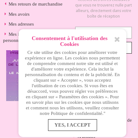
Mes retours de marchandise
que vous ne trouverez nulle part
allieurs, directement dans votre
Mes avoirs
boîte de réception
Mes adresses
Mes informations
Consentement à l'utilisation des
personnelles
Cookies
S’ABONNER
Ce site utilise des cookies pour améliorer votre
expérience en ligne. Les cookies nous permettent
de comprendre comment notre site est utilisé et
d'améliorer votre expérience. Cela inclut la
INFORMATIONS
personnalisation du contenu et de la publicité. En
cliquant sur « Accepter », vous acceptez
l'utilisation de ces cookies. Si vous êtes en
Nos magasins
désaccord, vous pouvez régler vos préférences
en cliquant sur « Paramètres des cookies ». Pour
Livraison
en savoir plus sur les cookies que nous utilisons
et comment nous les utilisons, veuillez consulter
Mentions légales
notre Politique de confidentialité."
Nos conditions générales de
YES, I ACCEPT
ventes
A propos