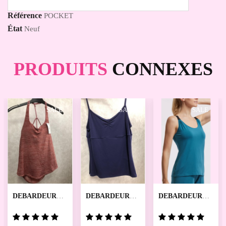
Référence
POCKET
État
Neuf
PRODUITS
CONNEXES
SALE
SALE
SALE
DEBARDEUR
DEBARDEUR
DEBARDEUR
MARIE LOUISE
DEFINI TEMPS
GALANTE
DANSE
TEMPS DANSE