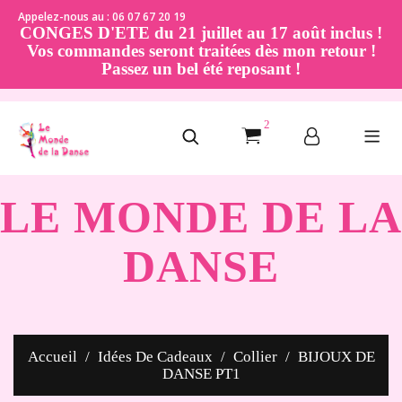
Appelez-nous au : 06 07 67 20 19
CONGES D'ETE du 21 juillet au 17 août inclus !
Vos commandes seront traitées dès mon retour !
Passez un bel été reposant !
2
LE MONDE DE LA
DANSE
Accueil
Idées De Cadeaux
Collier
BIJOUX DE
DANSE PT1