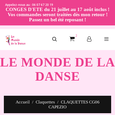
Appelez-nous au : 06 07 67 20 19
CONGES D'ETE du 21 juillet au 17 août inclus !
Vos commandes seront traitées dès mon retour !
Passez un bel été reposant !
2
LE MONDE DE LA
DANSE
Accueil
Claquettes
CLAQUETTES CG06
CAPEZIO