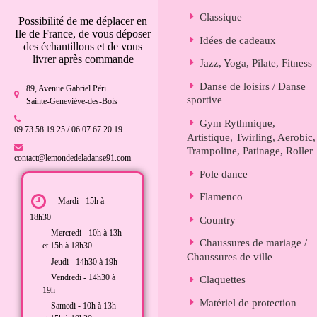
Classique
Possibilité de me déplacer en
Ile de France, de vous déposer
Idées de cadeaux
des échantillons et de vous
livrer après commande
Jazz, Yoga, Pilate, Fitness
Danse de loisirs / Danse
89, Avenue Gabriel Péri
sportive
Sainte-Geneviève-des-Bois
Gym Rythmique,
09 73 58 19 25 / 06 07 67 20 19
Artistique, Twirling, Aerobic,
Trampoline, Patinage, Roller
contact@lemondedeladanse91.com
Pole dance
Flamenco
Mardi - 15h à
18h30
Country
Mercredi - 10h à 13h
Chaussures de mariage /
et 15h à 18h30
Chaussures de ville
Jeudi - 14h30 à 19h
Vendredi - 14h30 à
Claquettes
19h
Matériel de protection
Samedi - 10h à 13h