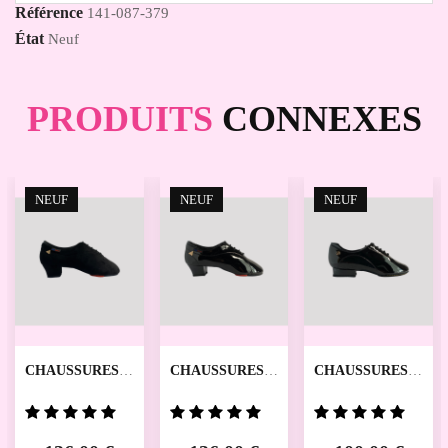
Référence
141-087-379
État
Neuf
PRODUITS
CONNEXES
NEUF
NEUF
NEUF
CHAUSSURES
CHAUSSURES
CHAUSSURES
DE DANSE
DE DANSE
DE DANSE
SPORTIVE
SPORTIVE
SPORTIVE
RD3016
RD3016
ENFANT RD4012
ADULTES REAL
ADULTES REAL
REAL DANCE