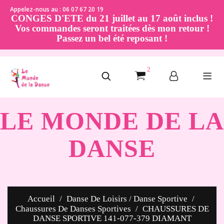
Appelez-nous au : 06 07 67 20 19
CONGES D'ETE du 21 juillet au 17 août inclus !
Vos commandes seront traitées dès mon retour !
Passez un bel été reposant !
2
LE MONDE DE LA
DANSE
Accueil
Danse De Loisirs / Danse Sportive
Chaussures De Danses Sportives
CHAUSSURES DE
DANSE SPORTIVE 141-077-379 DIAMANT