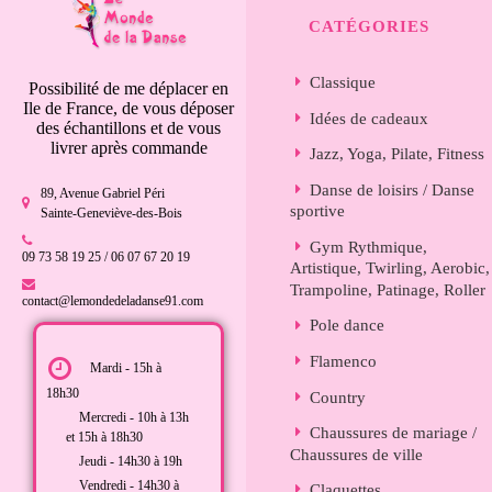
CATÉGORIES
Classique
Possibilité de me déplacer en
Ile de France, de vous déposer
Idées de cadeaux
des échantillons et de vous
livrer après commande
Jazz, Yoga, Pilate, Fitness
Danse de loisirs / Danse
89, Avenue Gabriel Péri
sportive
Sainte-Geneviève-des-Bois
Gym Rythmique,
09 73 58 19 25 / 06 07 67 20 19
Artistique, Twirling, Aerobic,
Trampoline, Patinage, Roller
contact@lemondedeladanse91.com
Pole dance
Flamenco
Mardi - 15h à
18h30
Country
Mercredi - 10h à 13h
Chaussures de mariage /
et 15h à 18h30
Chaussures de ville
Jeudi - 14h30 à 19h
Vendredi - 14h30 à
Claquettes