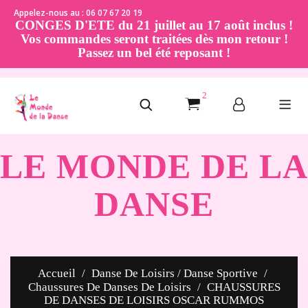
Appelez-nous au : 06 07 67 20 19
CONGES D'ETE du 21 juillet au 17 août inclus !
Vos commandes seront traitées dès mon retour !
Passez un bel été reposant !
2
LE MONDE DE LA
DANSE
Accueil
Danse De Loisirs / Danse Sportive
Chaussures De Danses De Loisirs
CHAUSSURES
DE DANSES DE LOISIRS OSCAR RUMMOS