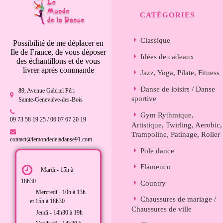
CATÉGORIES
Classique
Possibilité de me déplacer en
Ile de France, de vous déposer
Idées de cadeaux
des échantillons et de vous
livrer après commande
Jazz, Yoga, Pilate, Fitness
Danse de loisirs / Danse
89, Avenue Gabriel Péri
sportive
Sainte-Geneviève-des-Bois
Gym Rythmique,
09 73 58 19 25 / 06 07 67 20 19
Artistique, Twirling, Aerobic,
Trampoline, Patinage, Roller
contact@lemondedeladanse91.com
Pole dance
Flamenco
Mardi - 15h à
18h30
Country
Mercredi - 10h à 13h
Chaussures de mariage /
et 15h à 18h30
Chaussures de ville
Jeudi - 14h30 à 19h