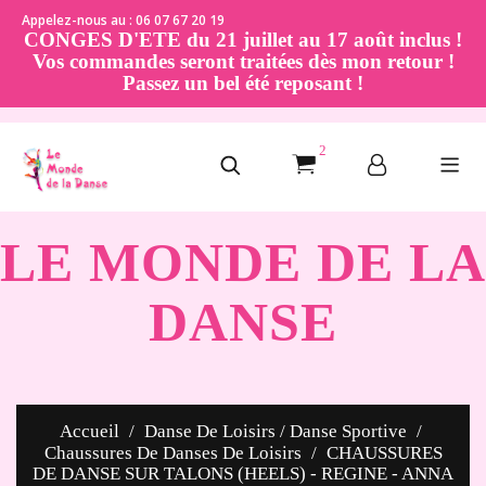
Appelez-nous au : 06 07 67 20 19
CONGES D'ETE du 21 juillet au 17 août inclus !
Vos commandes seront traitées dès mon retour !
Passez un bel été reposant !
2
LE MONDE DE LA
DANSE
Accueil
Danse De Loisirs / Danse Sportive
Chaussures De Danses De Loisirs
CHAUSSURES
DE DANSE SUR TALONS (HEELS) - REGINE - ANNA