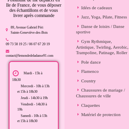
Ile de France, de vous déposer
Idées de cadeaux
des échantillons et de vous
livrer après commande
Jazz, Yoga, Pilate, Fitness
Danse de loisirs / Danse
89, Avenue Gabriel Péri
sportive
Sainte-Geneviève-des-Bois
Gym Rythmique,
09 73 58 19 25 / 06 07 67 20 19
Artistique, Twirling, Aerobic,
Trampoline, Patinage, Roller
contact@lemondedeladanse91.com
Pole dance
Flamenco
Mardi - 15h à
18h30
Country
Mercredi - 10h à 13h
Chaussures de mariage /
et 15h à 18h30
Chaussures de ville
Jeudi - 14h30 à 19h
Vendredi - 14h30 à
Claquettes
19h
Matériel de protection
Samedi - 10h à 13h
et 15h à 18h30