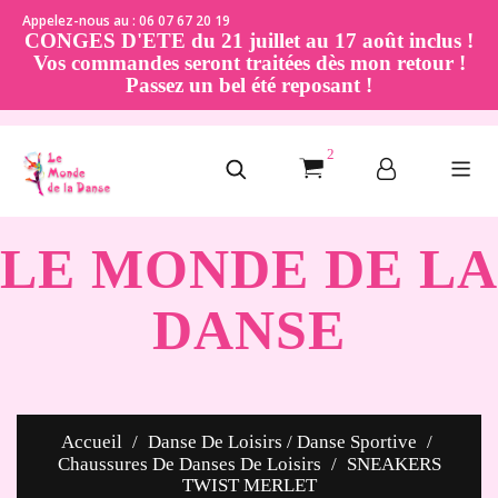
Appelez-nous au : 06 07 67 20 19
CONGES D'ETE du 21 juillet au 17 août inclus !
Vos commandes seront traitées dès mon retour !
Passez un bel été reposant !
2
LE MONDE DE LA
DANSE
Accueil
Danse De Loisirs / Danse Sportive
Chaussures De Danses De Loisirs
SNEAKERS
TWIST MERLET