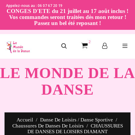
Appelez-nous au : 06 07 67 20 19
CONGES D'ETE du 21 juillet au 17 août inclus !
Vos commandes seront traitées dès mon retour !
Passez un bel été reposant !
2
LE MONDE DE LA
DANSE
Accueil
Danse De Loisirs / Danse Sportive
Chaussures De Danses De Loisirs
CHAUSSURES
DE DANSES DE LOISIRS DIAMANT