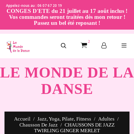
Appelez-nous au : 06 07 67 20 19
CONGES D'ETE du 21 juillet au 17 août inclus !
Vos commandes seront traitées dès mon retour !
Passez un bel été reposant !
2
LE MONDE DE LA
DANSE
Accueil
Jazz, Yoga, Pilate, Fitness
Adultes
Chausson De Jazz
CHAUSSONS DE JAZZ
TWIRLING GINGER MERLET