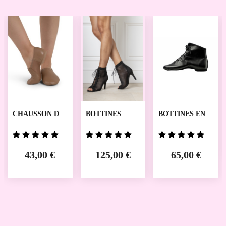
SALE
CHAUSSON DE
BOTTINES
BOTTINES EN
JAZZ -
ROXY MERLET
CUIR GALAXY
TWIRLING
MERLET
V350W
CAPEZIO
43,00 €
125,00 €
65,00 €