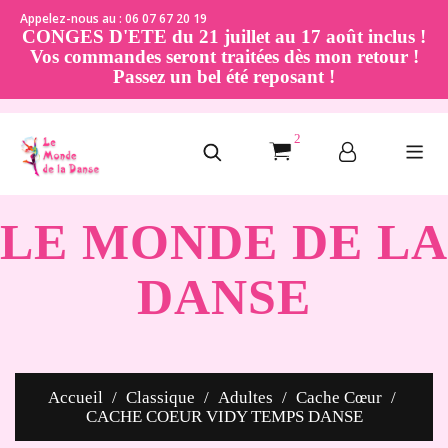
Appelez-nous au : 06 07 67 20 19
CONGES D'ETE du 21 juillet au 17 août inclus !
Vos commandes seront traitées dès mon retour !
Passez un bel été reposant !
2
LE MONDE DE LA
DANSE
Accueil
Classique
Adultes
Cache Cœur
CACHE COEUR VIDY TEMPS DANSE