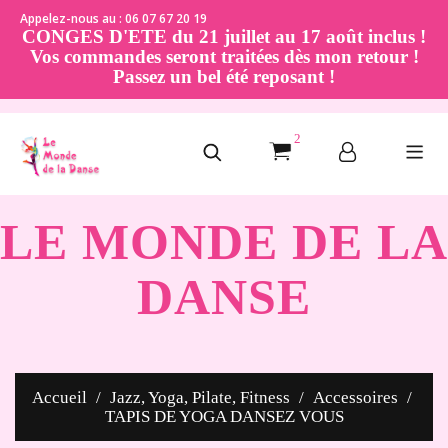
Appelez-nous au : 06 07 67 20 19
CONGES D'ETE du 21 juillet au 17 août inclus !
Vos commandes seront traitées dès mon retour !
Passez un bel été reposant !
2
LE MONDE DE LA
DANSE
Accueil
Jazz, Yoga, Pilate, Fitness
Accessoires
TAPIS DE YOGA DANSEZ VOUS