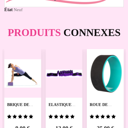
État
Neuf
PRODUITS
CONNEXES
BRIQUE DE
ELASTIQUE
ROUE DE
YOGA TH118
D'ETIREMENT
YOGA PILATES
TECHDANCE
TH184
TH109
TECHDANCE
TECHDANCE
9,00 €
13,00 €
35,00 €